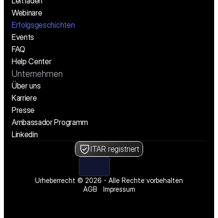
Leitfäden
Webinare
Erfolgsgeschichten
Events
FAQ
Help Center
Unternehmen
Über uns
Karriere
Presse
Ambassador Programm
Linkedin
ITAR registriert
Urheberrecht © 2026 - Alle Rechte vorbehalten
AGB
Impressum
Wir stellen ein! Offene Stellen ansehen
Wir stellen ein! Offene Stellen ansehen