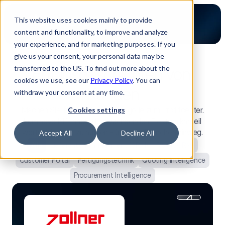
This website uses cookies mainly to provide
content and functionality, to improve and analyze
your experience, and for marketing purposes. If you
give us your consent, your personal data may be
transferred to the US. To find out more about the
Erfolgsgeschichten von 
cookies we use, see our
Privacy Policy
. You can
Kunden
withdraw your consent at any time.
Machen Sie Ihre Elektronik-Kategorie zum Profitcenter.
Cookies settings
Luminovo hilft Ihnen, den wachsenden Elektronikanteil
wertschöpfend zu nutzen - über alle Branchen hinweg.
Accept All
Decline All
Alle
Lieferantenmanagement (SRM)
Risk (SCRM)
Customer Portal
Fertigungstechnik
Quoting Intelligence
Procurement Intelligence