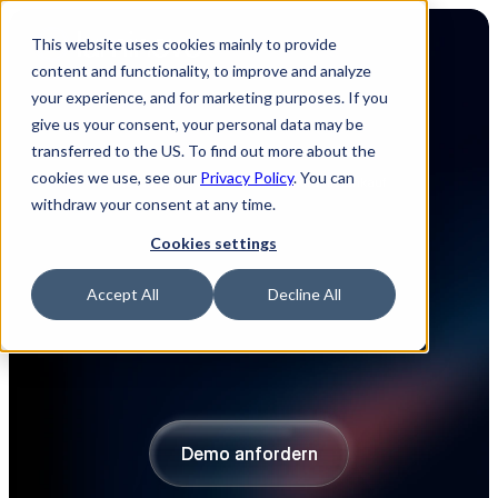
This website uses cookies mainly to provide
content and functionality, to improve and analyze
your experience, and for marketing purposes. If you
give us your consent, your personal data may be
transferred to the US. To find out more about the
cookies we use, see our
Privacy Policy
. You can
Die Nummer 1 Software für Elektronik-Einkauf
withdraw your consent at any time.
Luminovo für die 
Cookies settings
Industrieautomatisier
Accept All
Decline All
ung
Entdecken Sie kostensparende Möglichkeiten und
vermeiden Sie Risiken beim Einkauf in Ihrer
Elektronikkategorie.
Demo anfordern
Demo anfordern