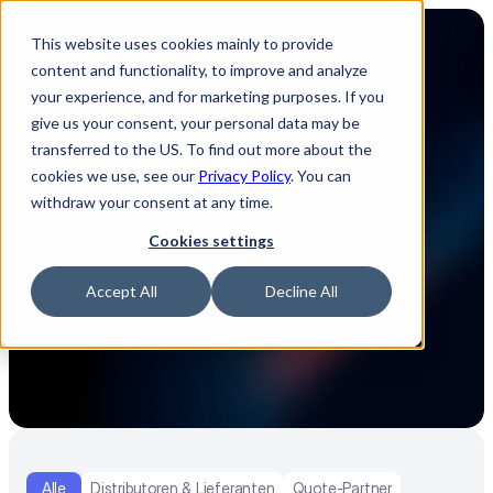
This website uses cookies mainly to provide
content and functionality, to improve and analyze
your experience, and for marketing purposes. If you
give us your consent, your personal data may be
transferred to the US. To find out more about the
Partner-Ökosystem
cookies we use, see our
Privacy Policy
. You can
withdraw your consent at any time.
Wir bieten ein wachsendes Partner-Ökosystem 
Cookies settings
von über 70 Kooperationspartnern und 
Innovatoren in der Elektronikindustrie, um 
Accept All
Decline All
Datensilos zu reduzieren und Akteure in der 
Lieferkette näher zusammenzubringen.
Alle
Distributoren & Lieferanten
Quote-Partner