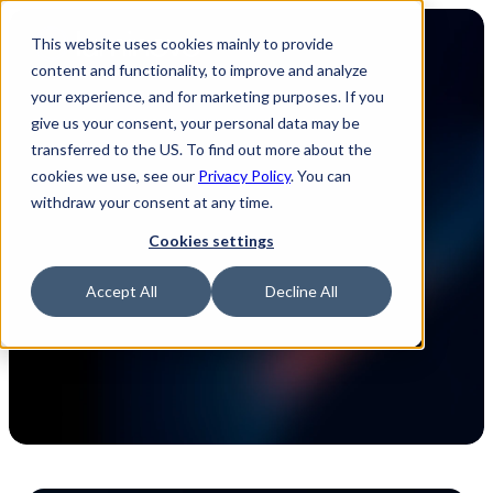
This website uses cookies mainly to provide
content and functionality, to improve and analyze
your experience, and for marketing purposes. If you
give us your consent, your personal data may be
transferred to the US. To find out more about the
Bevorstehende 
cookies we use, see our
Privacy Policy
. You can
withdraw your consent at any time.
Veranstaltungen
Cookies settings
We can’t wait to meet you in person at our 
Accept All
Decline All
next events! Let’s discuss how Luminovo’s 
electronics supply chain platform can help 
address your specific challenges.