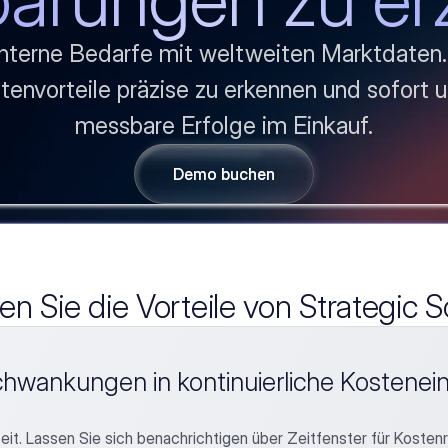
interne Bedarfe mit weltweiten Marktdaten. 
envorteile präzise zu erkennen und sofort u
messbare Erfolge im Einkauf.
Demo buchen
Demo buchen
n Sie die Vorteile von Strategic 
chwankungen in kontinuierliche Kostene
eit. Lassen Sie sich benachrichtigen über Zeitfenster für Kosten