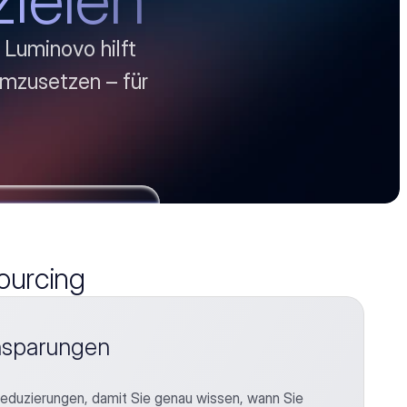
Luminovo hilft 
mzusetzen – für 
Sourcing
insparungen
reduzierungen, damit Sie genau wissen, wann Sie 