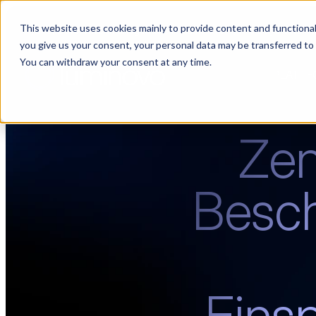
This website uses cookies mainly to provide content and functionali
[Live] Lieferantenmanagement in Luminovo | „The Buyerette“ 
you give us your consent, your personal data may be transferred to
You can withdraw your consent at any time.
PLATTF
Zent
Besch
Eins