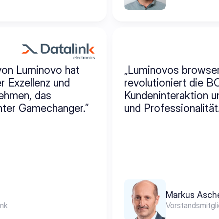
 von Luminovo hat 
„Luminovos browser-
 Exzellenz und 
revolutioniert die B
ehmen, das 
Kundeninteraktion u
chter Gamechanger.”
und Professionalität.
Markus Asch
ink
Vorstandsmitgli