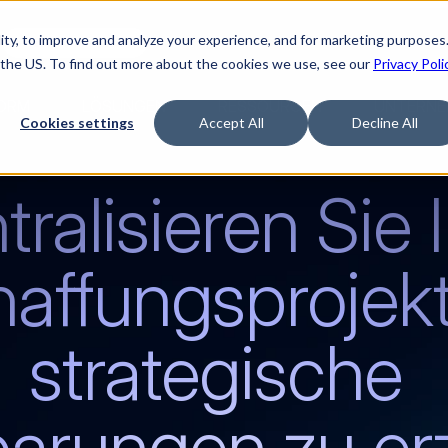
ty, to improve and analyze your experience, and for marketing purposes.

Jetzt Film ansehen
 the US. To find out more about the cookies we use, see our
Privacy Poli
ORM
LÖSUNGEN
RESSOURCEN
UNTERNE
Cookies settings
Accept All
Decline All
ralisieren Sie I
affungsprojekt
strategische 
parungen zu erz