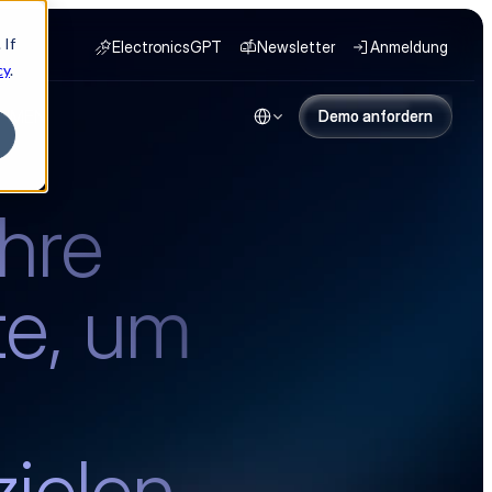
 If
ElectronicsGPT
Newsletter
Anmeldung
cy
.
Select Language
HMEN
Demo anfordern
Demo anfordern
hre 
e, um 
ielen