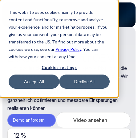
This website uses cookies mainly to provide
content and functionality, to improve and analyze
your experience, and for marketing purposes. If you
give us your consent, your personal data may be
Die Plattform für den 
transferred to the US. To find out more about the
cookies we use, see our
Privacy Policy
. You can
Elektronikeinkauf für OEM
withdraw your consent at any time.
Cookies settings
Luminovo ist die Procurement Intelligence Plattform, die 
alle fragmentierten Lieferkettendaten vereinheitlicht. Wir 
Accept All
Decline All
wandeln diese Daten in umsetzbare Insights und 
Workflows um, sodass Elektronik-OEMs Kosten 
ganzheitlich optimieren und messbare Einsparungen 
realisieren können.
Video ansehen
Demo anfordern
12 %