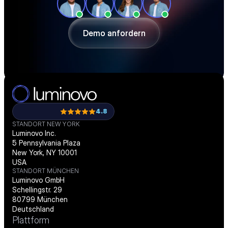
Beschaffung effizienter gestalten und 
passgenau digitalisieren.
Demo anfordern
Demo anfordern
4.8
STANDORT NEW YORK
Luminovo Inc.
5 Pennsylvania Plaza
New York, NY 10001
USA
STANDORT MÜNCHEN
Luminovo GmbH
Schellingstr. 29
80799 München
Deutschland
Plattform