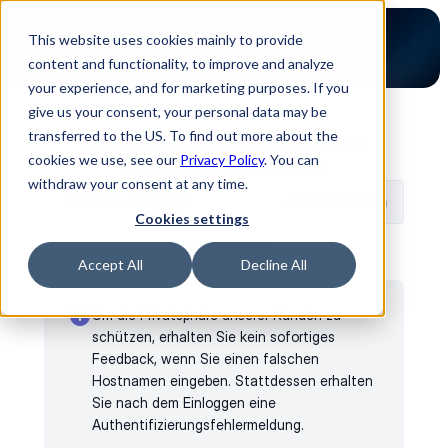
This website uses cookies mainly to provide
content and functionality, to improve and analyze
your experience, and for marketing purposes. If you
give us your consent, your personal data may be
transferred to the US. To find out more about the
Bitte geben Sie Ihren Hostnamen 
cookies we use, see our
Privacy Policy
. You can
ein, um sich anzumelden
withdraw your consent at any time.
.luminovo.com
Cookies settings
Continue
Accept All
Decline All
Um die Privatsphäre unserer Kunden zu 
schützen, erhalten Sie kein sofortiges 
Feedback, wenn Sie einen falschen 
Hostnamen eingeben. Stattdessen erhalten 
Sie nach dem Einloggen eine 
Authentifizierungsfehlermeldung.