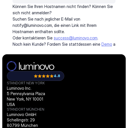
Können Sie Ihren Hostnamen nicht finden? Können Sie 
sich nicht anmelden?
Suchen Sie nach jeglicher E-Mail von 
notify@luminovo.com, die einen Link mit Ihrem 
Hostnamen enthalten sollte.
Oder kontaktieren Sie 
success@luminovo.com
.
Noch kein Kunde? Fordern Sie stattdessen eine 
Demo
 an.
4.8
STANDORT NEW YORK
Luminovo Inc.
5 Pennsylvania Plaza
New York, NY 10001
USA
STANDORT MÜNCHEN
Luminovo GmbH
Schellingstr. 29
80799 München