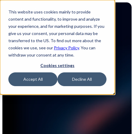
This website uses cookies mainly to provide
content and functionality, to improve and analyze
your experience, and for marketing purposes. If you
give us your consent, your personal data may be
transferred to the US. To find out more about the
Luminovo auf einen 
cookies we use, see our
Privacy Policy
. You can
withdraw your consent at any time.
Blick
Cookies settings
Hallo! Wir sind ein Softwareunternehmen, das 
Accept All
Decline All
in München gegründet wurde und sich 
mittlerweile auf neun Länder und 23 Städte 
verteilt hat, die remote-zuerst 
zusammenarbeiten. Als ein engagiertes und 
vielfältiges Team wollen wir speziell in der 
Elektronikindustrie einen Einfluss machen. 
Erfahren Sie mehr über unsere einzigartige 