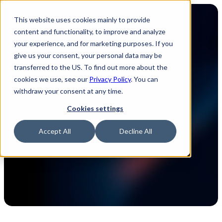
This website uses cookies mainly to provide
content and functionality, to improve and analyze
your experience, and for marketing purposes. If you
give us your consent, your personal data may be
transferred to the US. To find out more about the
Webinare
cookies we use, see our
Privacy Policy
. You can
withdraw your consent at any time.
Entdecken Sie unsere von Experten geleiteten 
Cookies settings
Webinare, die Ihnen helfen, im rasch 
fortschreitenden Technologiebereich immer 
Accept All
Decline All
einen Schritt voraus zu sein. Erhalten Sie 
wertvolle Einblicke, Trends und umsetzbare 
Strategien für Ihren Erfolg.