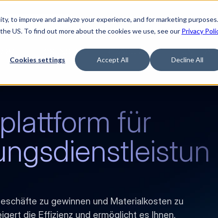
ty, to improve and analyze your experience, and for marketing purposes.
Watch “The Buyerette”
 the US. To find out more about the cookies we use, see our
Privacy Poli
ORM
LÖSUNGEN
RESSOURCEN
UNTERNE
Cookies settings
Accept All
Decline All
plattform für 
gungsdienstleistun
Geschäfte zu gewinnen und Materialkosten zu
igert die Effizienz und ermöglicht es Ihnen,