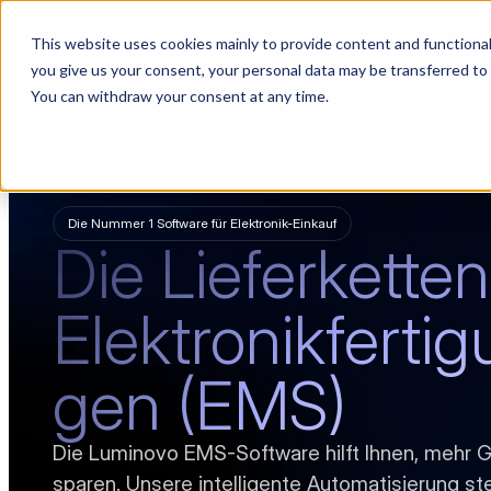
This website uses cookies mainly to provide content and functionali
Choosing a supplier still feels like a dating show. We filmed it.
you give us your consent, your personal data may be transferred to
You can withdraw your consent at any time.
PLATTF
Die Nummer 1 Software für Elektronik-Einkauf
Die Lieferketten
Elektronikferti
gen (EMS)
Die Luminovo EMS-Software hilft Ihnen, mehr 
sparen. Unsere intelligente Automatisierung ste