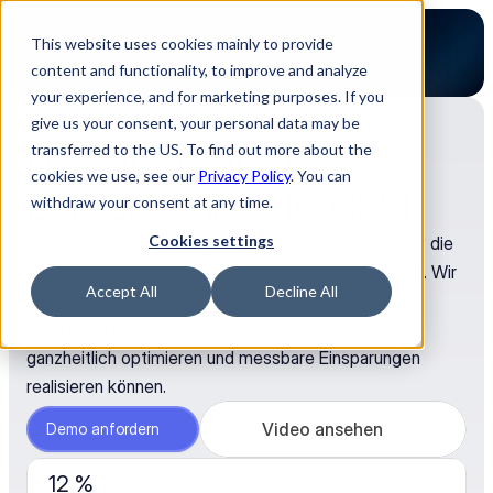
This website uses cookies mainly to provide
content and functionality, to improve and analyze
your experience, and for marketing purposes. If you
give us your consent, your personal data may be
Die Plattform für den 
transferred to the US. To find out more about the
cookies we use, see our
Privacy Policy
. You can
Elektronikeinkauf für OEM
withdraw your consent at any time.
Cookies settings
Luminovo ist die Procurement Intelligence Plattform, die
alle fragmentierten Lieferkettendaten vereinheitlicht. Wir
Accept All
Decline All
wandeln diese Daten in umsetzbare Insights und
Workflows um, sodass Elektronik-OEMs Kosten
ganzheitlich optimieren und messbare Einsparungen
realisieren können.
Video ansehen
Demo anfordern
12 %