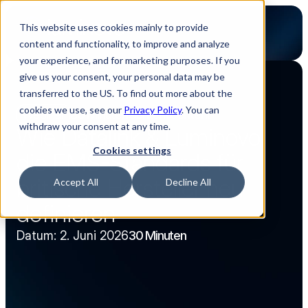
This website uses cookies mainly to provide
content and functionality, to improve and analyze
your experience, and for marketing purposes. If you
give us your consent, your personal data may be
transferred to the US. To find out more about the
Zurück zur Webinar Übersicht
cookies we use, see our
Privacy Policy
. You can
Webinar
30 Minuten
Content
Content
withdraw your consent at any time.
Wie Datalink & Luminovo 
Cookies settings
die EMS-Standards für 
britische Hersteller neu 
Accept All
Decline All
definieren
Datum: 2. Juni 2026
30 Minuten
Jetzt ansehen
Jetzt ansehen