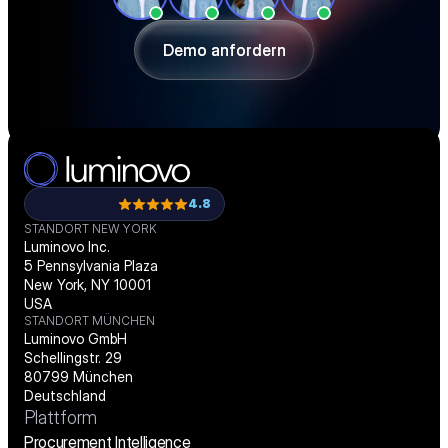
Beschaffung effizienter gestalten und 
passgenau digitalisieren.
Demo anfordern
Demo anfordern
4.8
STANDORT NEW YORK
Luminovo Inc.
5 Pennsylvania Plaza
New York, NY 10001
USA
STANDORT MÜNCHEN
Luminovo GmbH
Schellingstr. 29
80799 München
Deutschland
Plattform
Procurement Intelligence