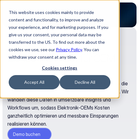
This website uses cookies mainly to provide
content and functionality, to improve and analyze
your experience, and for marketing purposes. If you
give us your consent, your personal data may be
Die Plattform für den 
transferred to the US. To find out more about the
cookies we use, see our
Privacy Policy
. You can
Elektronikeinkauf für OEM
withdraw your consent at any time.
Identifizieren Sie Kostentreiber und beschaffen Sie 
Cookies settings
smarter
Accept All
Decline All
Luminovo ist die Procurement Intelligence Plattform, die
alle fragmentierten Lieferkettendaten vereinheitlicht. Wir
wandeln diese Daten in umsetzbare Insights und
Workflows um, sodass Elektronik-OEMs Kosten
ganzheitlich optimieren und messbare Einsparungen
realisieren können.
Demo buchen