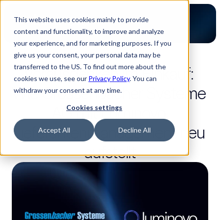
This website uses cookies mainly to provide
content and functionality, to improve and analyze
your experience, and for marketing purposes. If you
give us your consent, your personal data may be
3 Lesezeit
transferred to the US. To find out more about the
Vorausdenken im Einkauf: 
cookies we use, see our
Privacy Policy
. You can
Wie Grossenbacher Systeme 
withdraw your consent at any time.
AG mit Luminovo 
Cookies settings
Lieferantenmanagement neu 
Accept All
Decline All
aufstellt