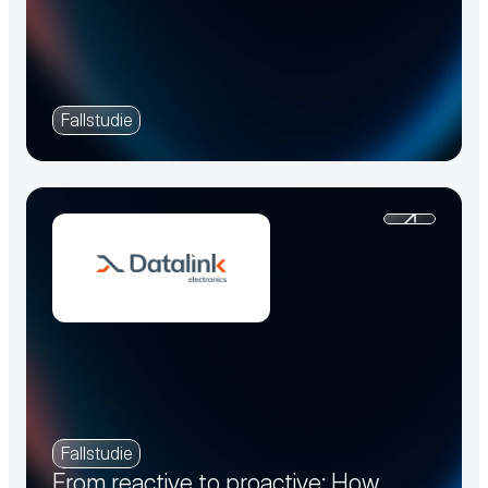
Fallstudie
Fallstudie
From reactive to proactive: How