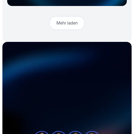
Mehr laden
Beschleunigen Sie 
Ihre Elektronik-
Lieferkette
Unsere Produktexperten zeigen Ihnen in 