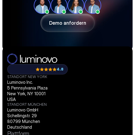
einer individuellen Tour, wie Sie Ihre 
Beschaffung effizienter gestalten und 
passgenau digitalisieren.
Demo anfordern
Demo anfordern
4.8
STANDORT NEW YORK
Luminovo Inc.
5 Pennsylvania Plaza
New York, NY 10001
USA
STANDORT MÜNCHEN
Luminovo GmbH
Schellingstr. 29
80799 München
Deutschland
Plattform