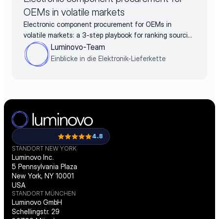
OEMs in volatile markets
Electronic component procurement for OEMs in
volatile markets: a 3-step playbook for ranking sourcing
decisions by business impact
Luminovo-Team
Einblicke in die Elektronik-Lieferkette
4.8
STANDORT NEW YORK
Luminovo Inc.
5 Pennsylvania Plaza
New York, NY 10001
USA
STANDORT MÜNCHEN
Luminovo GmbH
Schellingstr. 29