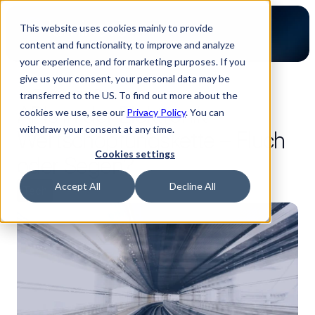
This website uses cookies mainly to provide
content and functionality, to improve and analyze
your experience, and for marketing purposes. If you
give us your consent, your personal data may be
Zurück zum Blog
transferred to the US. To find out more about the
APIs in der Elektronik-
cookies we use, see our
Privacy Policy
. You can
withdraw your consent at any time.
Wertschöpfungskette – Fluch
Cookies settings
oder Segen?
Accept All
Decline All
Tech