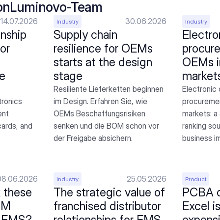
on
Luminovo-Team
14.07.2026
30.06.2026
Industry
Industry
nship 
Supply chain 
Electro
r 
resilience for OEMs 
procure
starts at the design 
OEMs in
e
stage
market
Resiliente Lieferketten beginnen 
Electronic
ronics 
im Design. Erfahren Sie, wie 
procurement
nt 
OEMs Beschaffungsrisiken 
markets: a 
ards, and 
senken und die BOM schon vor 
ranking sou
der Freigabe absichern.
business i
08.06.2026
25.05.2026
Industry
Product
 these 
The strategic value of 
PCBA qu
M 
franchised distributor 
Excel is
r EMS?
relationships for EMS 
expens