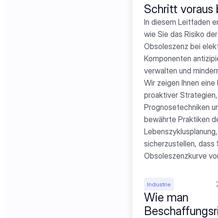
Schritt voraus 
In diesem Leitfaden er
wie Sie das Risiko der 
Obsoleszenz bei elekt
Komponenten antizipie
verwalten und mindern
Wir zeigen Ihnen eine 
proaktiver Strategien, 
Prognosetechniken un
bewährte Praktiken de
Lebenszyklusplanung,
sicherzustellen, dass S
Obsoleszenzkurve vor
Industrie
Wie man 
Beschaffungsri