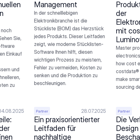
uellen 
Management
Produkt
 
der 
In der schnelllebigen 
Elektronikbranche ist die 
Elektro
Stückliste (BOM) das Herzstück 
mit cos
noch 
jedes Produkts. Dieser Leitfaden 
ehen Sie, 
Lumino
zeigt, wie moderne Stücklisten-
ftware 
Master prod
Software Ihnen hilft, diesen 
en Einkauf 
electronics
wichtigen Prozess zu meistern, 
how cost e
Fehler zu vermeiden, Kosten zu 
sern und 
costdata® 
senken und die Produktion zu 
nelleren, 
make smart
beschleunigen.
ten zu 
sourcing de
04.08.2025
28.07.2025
Partner
Partner
le: 
Ein praxisorientierter 
Die Ver
der 
Leitfaden für 
Design 
nen 
nachhaltige 
Beschaf