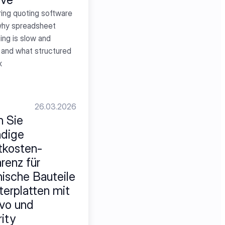
ing quoting software 
why spreadsheet 
ng is slow and 
 and what structured 
x
26.03.2026
 Sie 
dige 
tkosten-
renz für 
sche Bauteile 
terplatten mit 
vo und 
ity