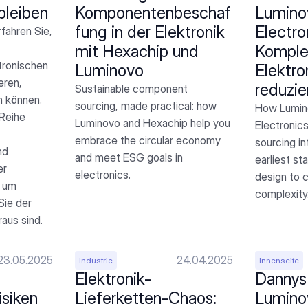
bleiben
Komponentenbeschaf
Luminov
fung in der Elektronik 
Electron
fahren Sie, 
mit Hexachip und 
Komplex
ronischen 
Luminovo
Elektro
ren, 
reduzie
Sustainable component 
 können. 
sourcing, made practical: how 
How Lumino
Reihe 
Luminovo and Hexachip help you 
Electronic
embrace the circular economy 
sourcing int
d 
and meet ESG goals in 
earliest st
r 
electronics.
design to 
 um 
complexity
ie der 
aus sind.
23.05.2025
24.04.2025
Industrie
Innenseite
Elektronik-
Dannys 
siken 
Lieferketten-Chaos: 
Lumino