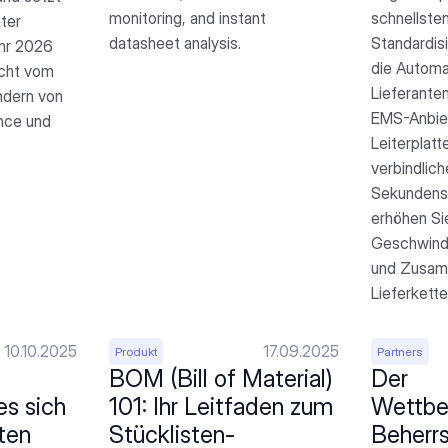
monitoring, and instant 
schnellsten
ter 
datasheet analysis.
Standardis
hr 2026 
die Automat
cht vom 
Lieferante
dern von 
EMS-Anbiet
nce und 
Leiterplatt
verbindlich
Sekundensch
erhöhen Sie
Geschwindi
und Zusamm
Lieferkette
10.10.2025
17.09.2025
Produkt
Partners
BOM (Bill of Material) 
Der 
s sich 
101: Ihr Leitfaden zum 
Wettbew
ten 
Stücklisten-
Beherrs