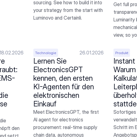
sourcing. See how to build it into 
Get full pr
your strategy from the start with 
transparen
Luminovo and Certainli.
Luminarity
mechanical 
view, so y
18.02.2026
26.01.2026
Technologie
Produkt
e 
Lernen Sie 
Instant
aubt: 
ElectronicsGPT 
Warum d
EMS- 
kennen, den ersten 
Kalkula
KI-Agenten für den 
Leiterp
ie 
elektronischen 
überhol
se 
Einkauf
stattde
Meet ElectronicsGPT, the first 
Sofortiges 
AI agent for electronics 
verwandelt
die 
procurement: real-time supply 
Schritt im 
höpft den 
chain data, autonomous 
Angebotspr
nd setzt 