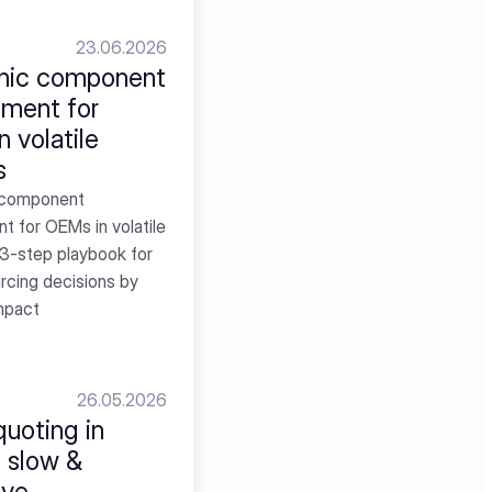
23.06.2026
nic component 
ment for 
 volatile 
s
 component 
 for OEMs in volatile 
3-step playbook for 
rcing decisions by 
mpact
26.05.2026
oting in 
 slow & 
ive