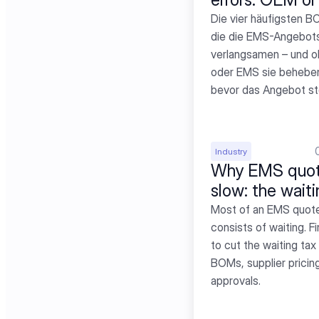
Die vier häufigsten BO
die die EMS-Angebotse
verlangsamen – und o
oder EMS sie beheben 
bevor das Angebot st
Industry
Why EMS quote
slow: the waiti
Most of an EMS quote
consists of waiting. F
to cut the waiting tax
BOMs, supplier pricing
approvals.