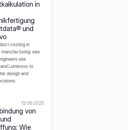
kalkulation in 
nikfertigung 
tdata® und 
vo
uct costing in 
 manufacturing: see 
ngineers use 
and Luminovo to 
er design and 
cisions.
13.06.2025
bindung von 
und 
fung: Wie 