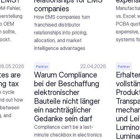
companies
M-Fehler, 
Manufactur
rstellung 
vs. Excel: 
How EMS companies turn 
b OEM 
PCBA quoti
franchised distributor 
sollte, 
expensive,
relationships into pricing, 
ockt.
systems fi
allocation, and market 
intelligence advantages
08.05.2026
22.04.2026
Partner
Partner
s are 
Warum Compliance 
Erhalten
ng tax
bei der Beschaffung 
vollstän
elektronischer 
Produk
 cycle 
ind out how 
Bauteile nicht länger 
Transpa
 between 
ein nachträglicher 
mechani
, and 
Gedanke sein darf
und Lei
Lumino
Compliance can’t be a last-
minute checkbox in electronics 
Luminar