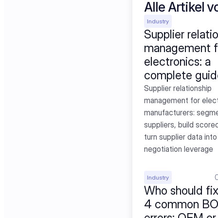
Alle Artikel v
Industry
Supplier relatio
management fo
electronics: a 
complete guid
Supplier relationship 
management for elect
manufacturers: segme
suppliers, build scorec
turn supplier data into 
negotiation leverage
Industry
Who should fix
4 common BO
errors: OEM o