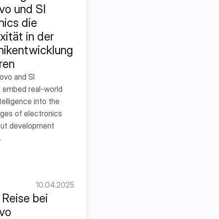
o und SI 
ics die 
ität in der 
nikentwicklung 
ren
vo and SI 
s embed real-world 
elligence into the 
ages of electronics 
cut development 
.
10.04.2025
Reise bei 
vo