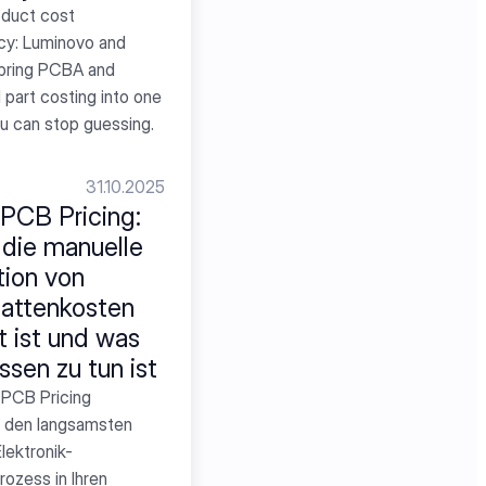
oduct cost 
cy: Luminovo and 
 bring PCBA and 
part costing into one 
ou can stop guessing.
31.10.2025
 PCB Pricing: 
ie manuelle 
tion von 
lattenkosten 
t ist und was 
ssen zu tun ist
PCB Pricing 
 den langsamsten 
Elektronik-
ozess in Ihren 