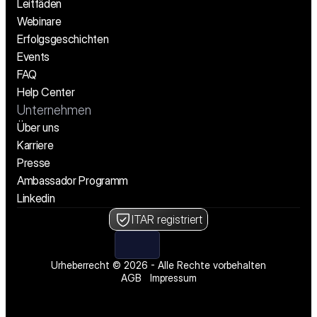
Leitfäden
Webinare
Erfolgsgeschichten
Events
FAQ
Help Center
Unternehmen
Über uns
Karriere
Presse
Ambassador Programm
Linkedin
ITAR registriert
Urheberrecht © 2026 - Alle Rechte vorbehalten
AGB
Impressum
Wir stellen ein! Offene Stellen ansehen
Wir stellen ein! Offene Stellen ansehen