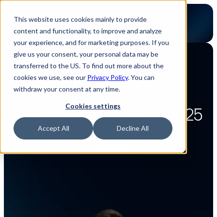
This website uses cookies mainly to provide
content and functionality, to improve and analyze
your experience, and for marketing purposes. If you
give us your consent, your personal data may be
transferred to the US. To find out more about the
Zurück zur Webinar Übersicht
cookies we use, see our
Privacy Policy
. You can
Webinar
54 Minuten
Content
Content
withdraw your consent at any time.
Wie KI-Agenten die 
Cookies settings
Elektronikwelt im Jahr 2025 
verändern werden
Accept All
Decline All
Datum: 6. März 2025
54 Minuten
Jetzt ansehen
Jetzt ansehen