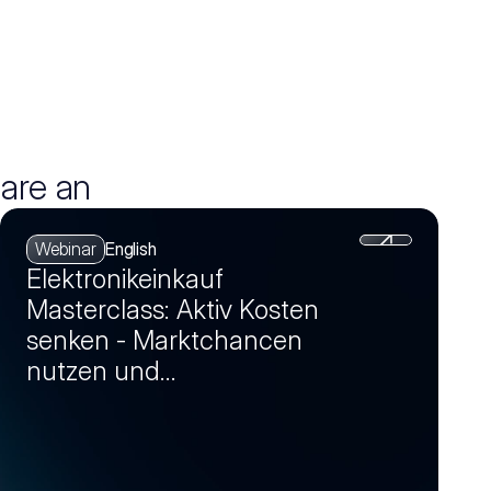
are an
Webinar
English
Elektronikeinkauf
Masterclass: Aktiv Kosten
senken - Marktchancen
nutzen und
Einsparpotenziale realisieren
(Session 4)