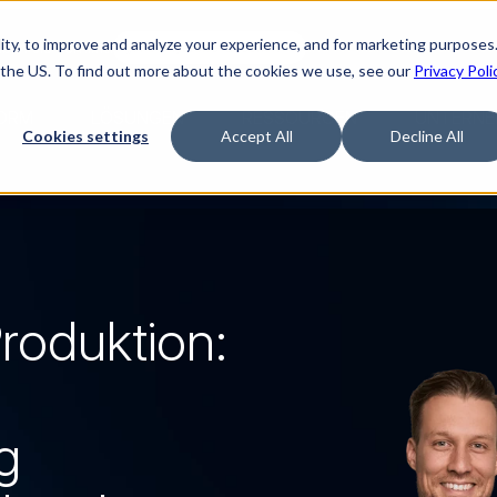
ty, to improve and analyze your experience, and for marketing purposes.
en sie verfilmt.
„The Buyerette“ ansehen
 the US. To find out more about the cookies we use, see our
Privacy Poli
ORM
LÖSUNGEN
RESSOURCEN
UNTERNE
Cookies settings
Accept All
Decline All
oduktion: 
 