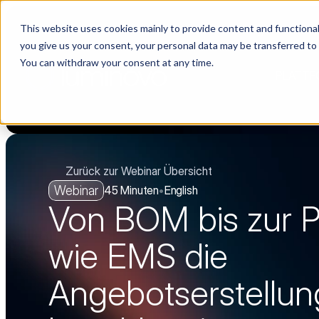
This website uses cookies mainly to provide content and functionali
🌹 Lieferantenwahl ohne Daten ist wie eine Datingshow. Wir hab
you give us your consent, your personal data may be transferred to
You can withdraw your consent at any time.
PLATTF
Zurück zur Webinar Übersicht
Webinar
45 Minuten
•
English
Von BOM bis zur Pr
wie EMS die 
Angebotserstellung