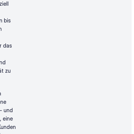
ell 
 bis 
 
 das 
nd 
t zu 
 
ne 
- und 
 eine 
Kunden 