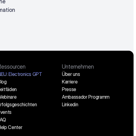
he 
mation 
Ressourcen
Unternehmen
EU: Electronics GPT
Über uns
log
Karriere
eitfäden
Presse
ebinare
Ambassador Programm
rfolgsgeschichten
Linkedin
vents
FAQ
elp Center