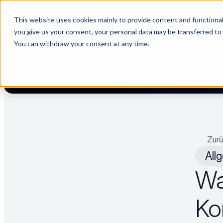
This website uses cookies mainly to provide content and functionali
Choosing a supplier still feels like a dating show. We filmed it.
you give us your consent, your personal data may be transferred to
You can withdraw your consent at any time.
PLATTF
Zurü
All
Wa
Ko