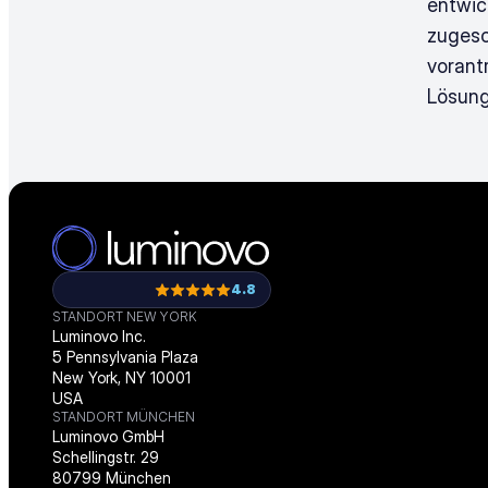
entwic
zugesc
vorant
Lösung
4.8
STANDORT NEW YORK
Luminovo Inc.
5 Pennsylvania Plaza
New York, NY 10001
USA
STANDORT MÜNCHEN
Luminovo GmbH
Schellingstr. 29
80799 München