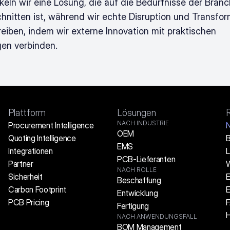
keln wir eine Lösung, die auf die Bedürfnisse der Branc
hnitten ist, während wir echte Disruption und Transfor
reiben, indem wir externe Innovation mit praktischen 
en verbinden.
Plattform
Lösungen
NACH INDUSTRIE
Procurement Intelligence
N
OEM
Quoting Intelligence
B
EMS
Integrationen
L
PCB-Lieferanten
Partner
W
NACH ROLLE
Sicherheit
E
Beschaffung
Carbon Footprint
E
Entwicklung
PCB Pricing
Fertigung
H
NACH ANWENDUNGSFALL
BOM Management