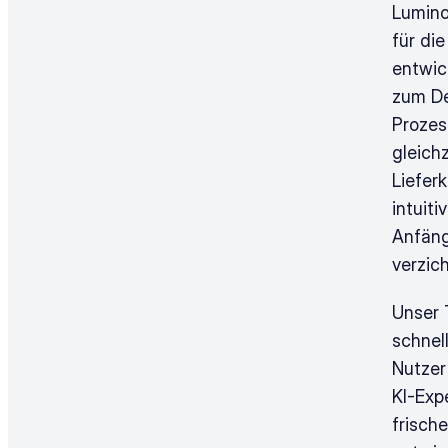
Luminov
für di
entwic
zum De
Prozes
gleich
Liefer
intuit
Anfäng
verzic
Unser 
schnel
Nutzer
KI-Exp
frisch