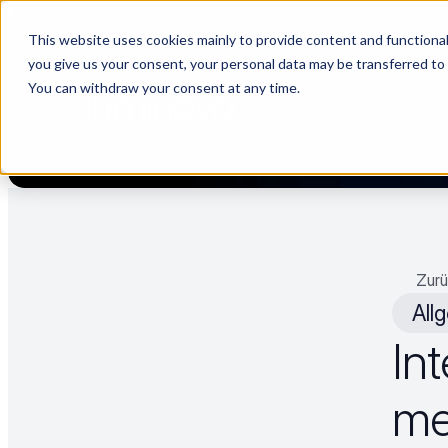
This website uses cookies mainly to provide content and functionali
[Live] Lieferantenmanagement in Luminovo | „The Buyerette“ 
you give us your consent, your personal data may be transferred to
You can withdraw your consent at any time.
PLATTF
Zurü
All
Int
me