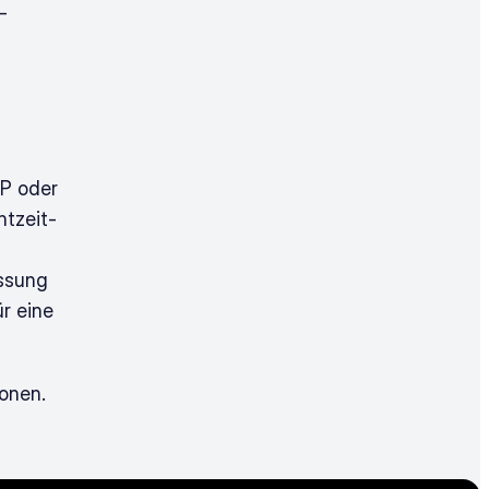
-
P oder 
htzeit-
ssung 
r eine 
ionen.