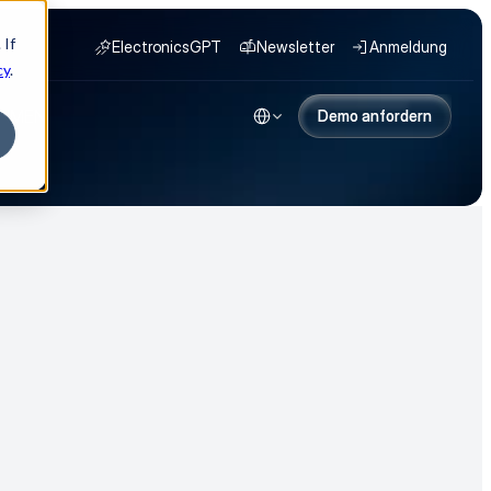
 If
ElectronicsGPT
Newsletter
Anmeldung
cy
.
Select Language
HMEN
Demo anfordern
Demo anfordern