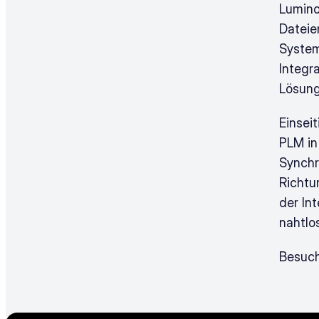
Lumino
Dateie
System
Integr
Lösung
Einsei
PLM in
Synchr
Richtu
der In
nahtlo
Besuch