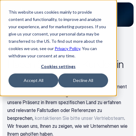
This website uses cookies mainly to provide
content and functionality, to improve and analyze
your experience, and for marketing purposes. If you
give us your consent, your personal data may be
transferred to the US. To find out more about the
Zurück zu allen FAQ
cookies we use, see our
Privacy Policy
. You can
Allgemein
withdraw your consent at any time.
Haben Sie andere Kunden in 
Cookies settings
meinem Land?
Accept All
Decline All
Luminovo wird von Kunden weltweit für das Management 
von Elektronik-Lieferketten genutzt. Um mehr über 
unsere Präsenz in Ihrem spezifischen Land zu erfahren 
und relevante Fallstudien oder Referenzen zu 
besprechen, 
kontaktieren Sie bitte unser Vertriebsteam
. 
Wir freuen uns, Ihnen zu zeigen, wie wir Unternehmen wie 
Ihrem geholfen haben.