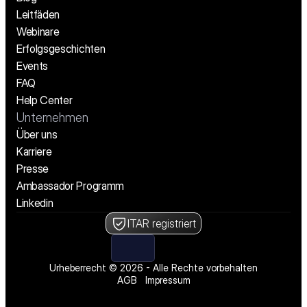
Leitfäden
Webinare
Erfolgsgeschichten
Events
FAQ
Help Center
Unternehmen
Über uns
Karriere
Presse
Ambassador Programm
Linkedin
ITAR registriert
Urheberrecht © 2026 - Alle Rechte vorbehalten
AGB
Impressum
Wir stellen ein! Offene Stellen ansehen
Wir stellen ein! Offene Stellen ansehen