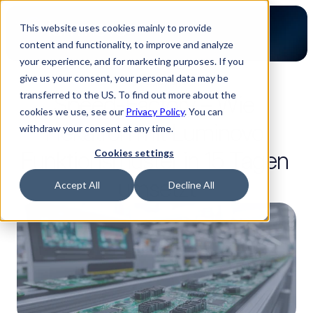
This website uses cookies mainly to provide
content and functionality, to improve and analyze
your experience, and for marketing purposes. If you
give us your consent, your personal data may be
2 Lesezeit
transferred to the US. To find out more about the
Speed-Factory – Wie 
cookies we use, see our
Privacy Policy
. You can
Hekatron mit Luminovo 
withdraw your consent at any time.
Funktionsmuster in 15 Tagen 
Cookies settings
umsetzt
Accept All
Decline All