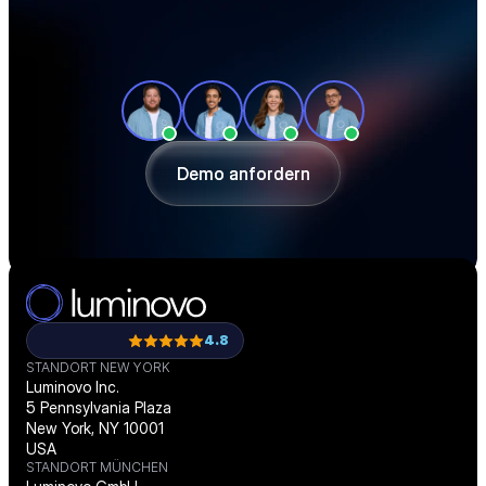
Unsere Produktexperten zeigen Ihnen in 
einer individuellen Tour, wie Sie Ihre 
Beschaffung effizienter gestalten und 
passgenau digitalisieren.
Demo anfordern
Demo anfordern
4.8
STANDORT NEW YORK
Luminovo Inc.
5 Pennsylvania Plaza
New York, NY 10001
USA
STANDORT MÜNCHEN