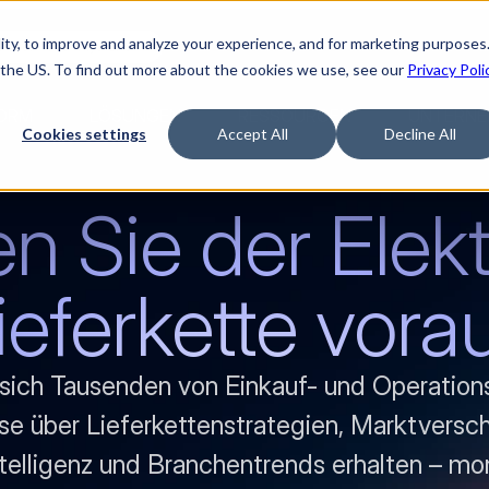
ty, to improve and analyze your experience, and for marketing purposes.
Watch “The Buyerette”
 the US. To find out more about the cookies we use, see our
Privacy Poli
ORM
LÖSUNGEN
RESSOURCEN
UNTERNE
Cookies settings
Accept All
Decline All
en Sie der Elekt
ieferkette vora
sich Tausenden von Einkauf- und Operationsle
se über Lieferkettenstrategien, Marktversch
elligenz und Branchentrends erhalten – mona