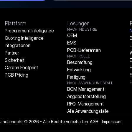
Plattform
Lösungen
NACH INDUSTRIE
Procurement Intelligence
N
OEM
Quoting Intelligence
B
EMS
Integrationen
L
PCB-Lieferanten
Partner
W
NACH ROLLE
Sicherheit
E
Beschaffung
Carbon Footprint
E
Entwicklung
PCB Pricing
Fertigung
H
NACH ANWENDUNGSFALL
BOM Management
Angebotserstellung
RFQ-Management
Alle Anwendungsfälle
Urheberrecht © 2026 - Alle Rechte vorbehalten
AGB
Impressum