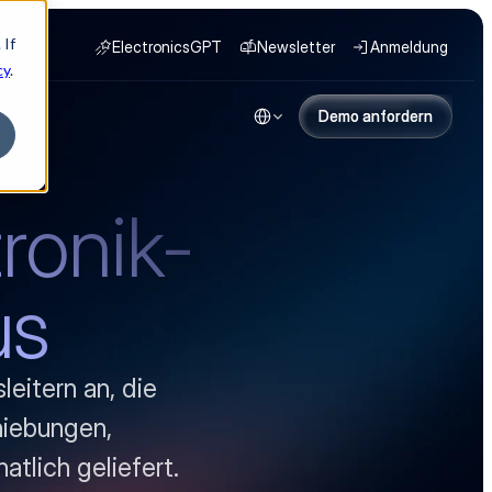
 If
ElectronicsGPT
Newsletter
Anmeldung
cy
.
Select Language
HMEN
Demo anfordern
Demo anfordern
ronik-
us
itern an, die 
iebungen, 
tlich geliefert.