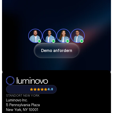
Unsere Produktexperten zeigen Ihnen in 
einer individuellen Tour, wie Sie Ihre 
Beschaffung effizienter gestalten und 
passgenau digitalisieren.
Demo anfordern
Demo anfordern
4.8
STANDORT NEW YORK
Luminovo Inc.
5 Pennsylvania Plaza
New York, NY 10001