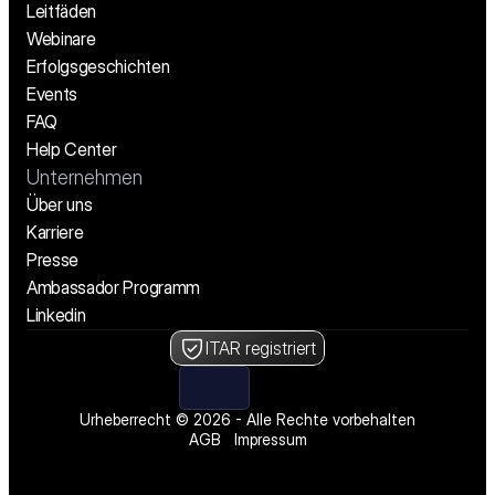
Leitfäden
Webinare
Erfolgsgeschichten
Events
FAQ
Help Center
Unternehmen
Über uns
Karriere
Presse
Ambassador Programm
Linkedin
ITAR registriert
Urheberrecht © 2026 - Alle Rechte vorbehalten
AGB
Impressum
Wir stellen ein! Offene Stellen ansehen
Wir stellen ein! Offene Stellen ansehen