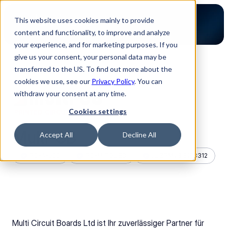
This website uses cookies mainly to provide
content and functionality, to improve and analyze
your experience, and for marketing purposes. If you
give us your consent, your personal data may be
transferred to the US. To find out more about the
Zurück zur Partner Übersicht
cookies we use, see our
Privacy Policy
. You can
withdraw your consent at any time.
Cookies settings
Multi-CB
Accept All
Decline All
IPC-A-600
IPC-MITGLIED
UL ZPMV8.E198312
Multi Circuit Boards Ltd ist Ihr zuverlässiger Partner für 