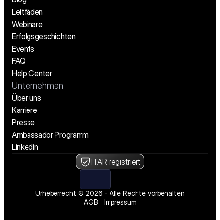
Leitfäden
Webinare
Erfolgsgeschichten
Events
FAQ
Help Center
Unternehmen
Über uns
Karriere
Presse
Ambassador Programm
Linkedin
ITAR registriert
Urheberrecht © 2026 - Alle Rechte vorbehalten
AGB
Impressum
Wir stellen ein! Offene Stellen ansehen
Wir stellen ein! Offene Stellen ansehen