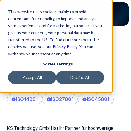
This website uses cookies mainly to provide
content and functionality, to improve and analyze
your experience, and for marketing purposes. If you
give us your consent, your personal data may be
transferred to the US. To find out more about the
Zurück zur Partner Übersicht
cookies we use, see our
Privacy Policy
. You can
withdraw your consent at any time.
Cookies settings
KS Technology GmbH
Accept All
Decline All
ISO 9001
IATF 16949
ISO13485
ISO14001
ISO27001
ISO45001
KS Technology GmbH ist Ihr Partner für hochwertige 