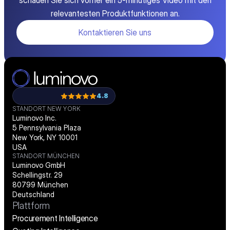
schauen Sie sich vorher ein 5-minütiges Video mit den
relevantesten Produktfunktionen an.
Kontaktieren Sie uns
4.8
STANDORT NEW YORK
Luminovo Inc.
5 Pennsylvania Plaza
New York, NY 10001
USA
STANDORT MÜNCHEN
Luminovo GmbH
Schellingstr. 29
80799 München
Deutschland
Plattform
Procurement Intelligence