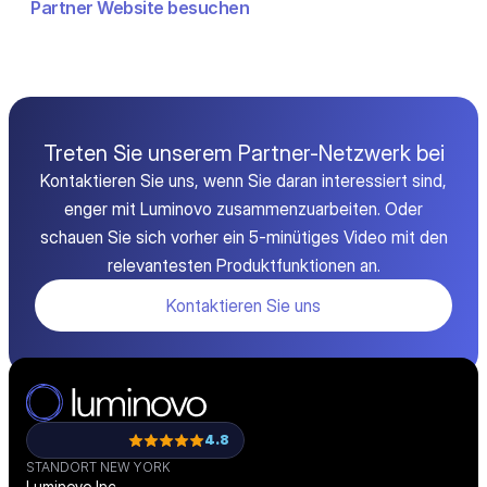
Partner Website besuchen
Treten Sie unserem Partner-Netzwerk bei
Kontaktieren Sie uns, wenn Sie daran interessiert sind,
enger mit Luminovo zusammenzuarbeiten. Oder
schauen Sie sich vorher ein 5-minütiges Video mit den
relevantesten Produktfunktionen an.
Kontaktieren Sie uns
4.8
STANDORT NEW YORK
Luminovo Inc.