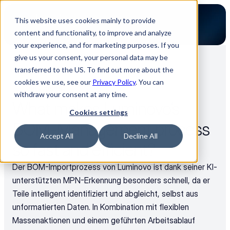
This website uses cookies mainly to provide
content and functionality, to improve and analyze
your experience, and for marketing purposes. If you
give us your consent, your personal data may be
transferred to the US. To find out more about the
Zurück zu allen FAQ
cookies we use, see our
Privacy Policy
. You can
Use Cases
withdraw your consent at any time.
What makes Luminovo’s 
Cookies settings
BOM-Management process 
Accept All
Decline All
so fast and efficient?
Der BOM-Importprozess von Luminovo ist dank seiner KI-
unterstützten MPN-Erkennung besonders schnell, da er 
Teile intelligent identifiziert und abgleicht, selbst aus 
unformatierten Daten. In Kombination mit flexiblen 
Massenaktionen und einem geführten Arbeitsablauf 