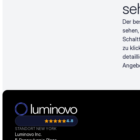
se
Der be
sehen, 
Schalt
zu kli
detail
Angebo
4.8
STANDORT NEW YORK
Luminovo Inc.