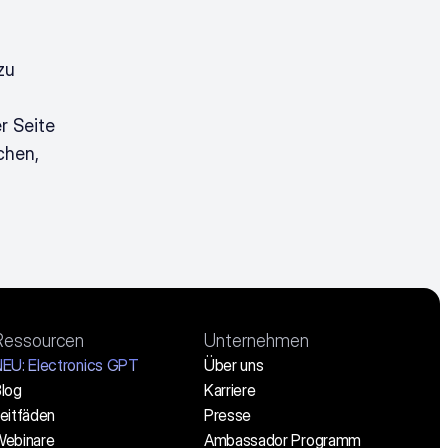
u 
 Seite 
hen, 
Ressourcen
Unternehmen
EU: Electronics GPT
Über uns
log
Karriere
eitfäden
Presse
ebinare
Ambassador Programm