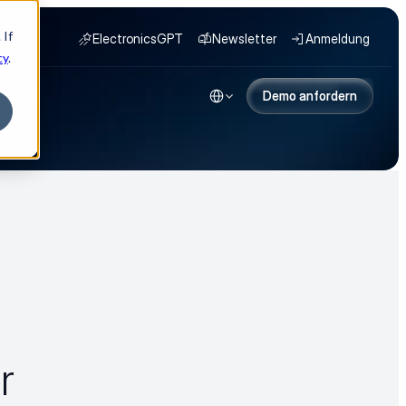
 If
ElectronicsGPT
Newsletter
Anmeldung
cy
.
Select Language
HMEN
Demo anfordern
Demo anfordern
 