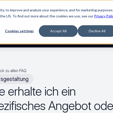
ty, to improve and analyze your experience, and for marketing purposes.
en sie verfilmt.
„The Buyerette“ ansehen
 the US. To find out more about the cookies we use, see our
Privacy Poli
ORM
LÖSUNGEN
RESSOURCEN
UNTERNE
Cookies settings
Accept All
Decline All
ck zu allen FAQ
isgestaltung
 erhalte ich ein 
ezifisches Angebot oder