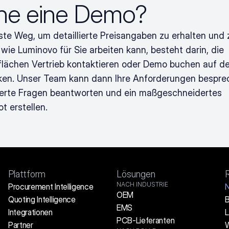
he eine Demo?
ste Weg, um detaillierte Preisangaben zu erhalten und z
wie Luminovo für Sie arbeiten kann, besteht darin, die 
flächen Vertrieb kontaktieren oder Demo buchen auf der
cken. Unser Team kann dann Ihre Anforderungen besprec
lierte Fragen beantworten und ein maßgeschneidertes 
t erstellen.
Plattform
Lösungen
NACH INDUSTRIE
Procurement Intelligence
N
OEM
Quoting Intelligence
B
EMS
Integrationen
L
PCB-Lieferanten
Partner
W