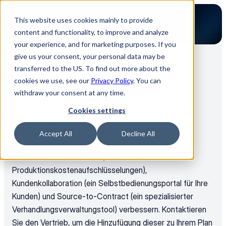
This website uses cookies mainly to provide
content and functionality, to improve and analyze
your experience, and for marketing purposes. If you
give us your consent, your personal data may be
transferred to the US. To find out more about the
Zurück zu allen FAQ
cookies we use, see our
Privacy Policy
. You can
Preisgestaltung
withdraw your consent at any time.
Gibt es optionale 
Cookies settings
Zusatzmodule verfügbar?
Accept All
Decline All
Ja, Sie können Ihr Setup mit Add-ons wie 
Produktkostenkalkulation (für detaillierte 
Produktionskostenaufschlüsselungen), 
Kundenkollaboration (ein Selbstbedienungsportal für Ihre 
Kunden) und Source-to-Contract (ein spezialisierter 
Verhandlungsverwaltungstool) verbessern. Kontaktieren 
Sie den Vertrieb, um die Hinzufügung dieser zu Ihrem Plan 