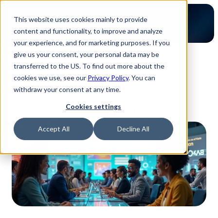
This website uses cookies mainly to provide
content and functionality, to improve and analyze
your experience, and for marketing purposes. If you
give us your consent, your personal data may be
2 Lesezeit
transferred to the US. To find out more about the
Neudefinition des PCB-
cookies we use, see our
Privacy Policy
. You can
Prototypings für die 
withdraw your consent at any time.
Elektronikindustrie
Cookies settings
Accept All
Decline All