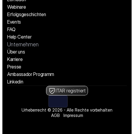
Webinare
Erfolgsgeschichten
Events
FAQ
Help Center
Unternehmen
Über uns
Karriere
Presse
Ambassador Programm
Linkedin
ITAR registriert
Urheberrecht © 2026 - Alle Rechte vorbehalten
AGB
Impressum
Wir stellen ein! Offene Stellen ansehen
Wir stellen ein! Offene Stellen ansehen