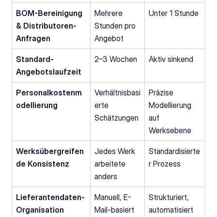
BOM-Bereinigung 
Mehrere 
Unter 1 Stunde
& Distributoren-
Stunden pro 
Anfragen
Angebot
Standard-
2–3 Wochen
Aktiv sinkend
Angebotslaufzeit
Personalkostenm
Verhältnisbasi
Präzise 
odellierung
erte 
Modellierung 
Schätzungen
auf 
Werksebene
Werksübergreifen
Jedes Werk 
Standardisierte
de Konsistenz
arbeitete 
r Prozess
anders
Lieferantendaten-
Manuell, E-
Strukturiert, 
Organisation
Mail-basiert
automatisiert