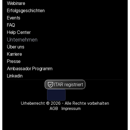
Webinare
Erfolgsgeschichten
Events
FAQ
Help Center
Unternehmen
Über uns
Karriere
Presse
Ambassador Programm
Linkedin
ITAR registriert
Urheberrecht © 2026 - Alle Rechte vorbehalten
AGB
Impressum
Wir stellen ein! Offene Stellen ansehen
Wir stellen ein! Offene Stellen ansehen