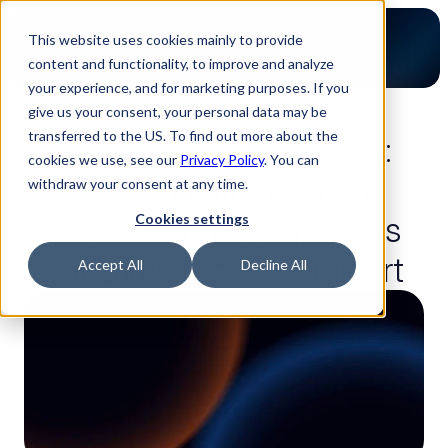
This website uses cookies mainly to provide
content and functionality, to improve and analyze
your experience, and for marketing purposes. If you
give us your consent, your personal data may be
2 Lesezeit
transferred to the US. To find out more about the
Von Wochen zu Stunden: 
cookies we use, see our
Privacy Policy
. You can
Wie Sigmatron seinen 
withdraw your consent at any time.
globalen Angebotsprozess 
Cookies settings
mit Luminovo modernisiert
Accept All
Decline All