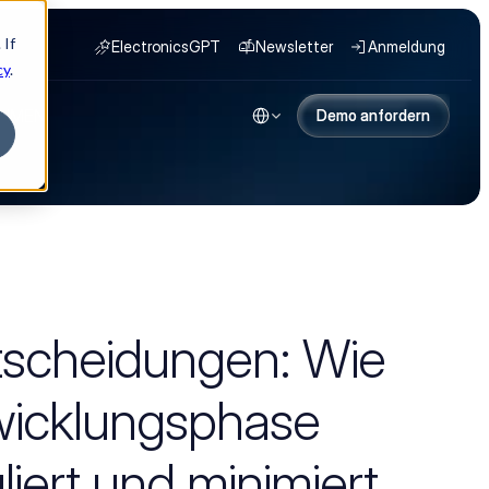
 If
ElectronicsGPT
Newsletter
Anmeldung
cy
.
Select Language
HMEN
Demo anfordern
Demo anfordern
tscheidungen: Wie 
wicklungsphase 
liert und minimiert 