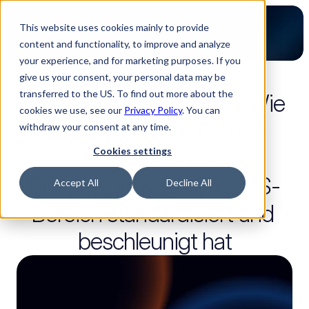
This website uses cookies mainly to provide
content and functionality, to improve and analyze
your experience, and for marketing purposes. If you
give us your consent, your personal data may be
3 Lesezeit
transferred to the US. To find out more about the
Von Tagen auf Stunden: Wie 
cookies we use, see our
Privacy Policy
. You can
kessler mit Luminovo die 
withdraw your consent at any time.
Angebots- und 
Cookies settings
Einkaufsprozesse im EMS-
Accept All
Decline All
Bereich standardisiert und 
beschleunigt hat