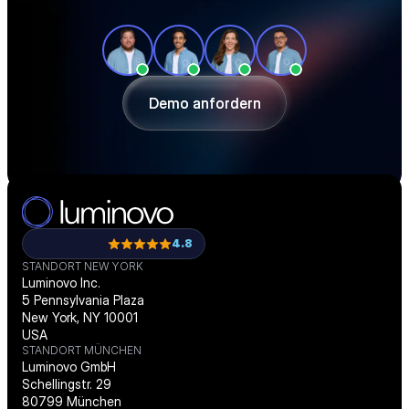
Unsere Produktexperten zeigen Ihnen in 
einer individuellen Tour, wie Sie Ihre 
Beschaffung effizienter gestalten und 
passgenau digitalisieren.
Demo anfordern
Demo anfordern
4.8
STANDORT NEW YORK
Luminovo Inc.
5 Pennsylvania Plaza
New York, NY 10001
USA
STANDORT MÜNCHEN
Luminovo GmbH
Schellingstr. 29
80799 München