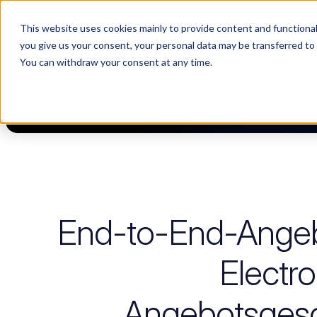
This website uses cookies mainly to provide content and functionali
Choosing a supplier still feels like a dating show. We filmed it.
you give us your consent, your personal data may be transferred to
You can withdraw your consent at any time.
PLATTF
End-to-End-Angebo
Electr
Angebotsgesch