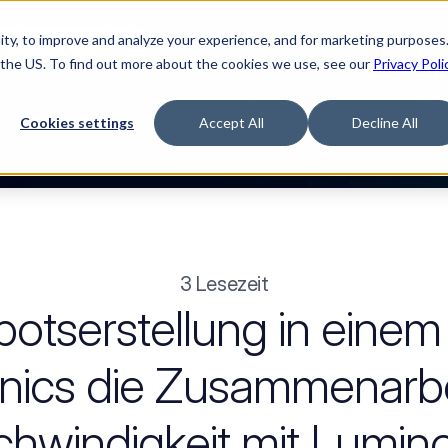
ty, to improve and analyze your experience, and for marketing purposes.
Watch “The Buyerette”
 the US. To find out more about the cookies we use, see our
Privacy Poli
ORM
LÖSUNGEN
RESSOURCEN
UNTERNE
Cookies settings
Accept All
Decline All
3 Lesezeit
tserstellung in einem 
onics die Zusammenarbe
windigkeit mit Luminov