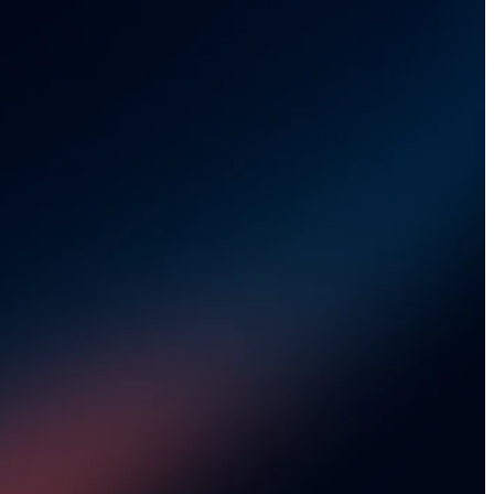
Ihre 
kette
ur, wie Sie Ihre 
alisieren.