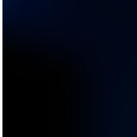
Besch
Elek
Unsere Produktex
Beschaffu