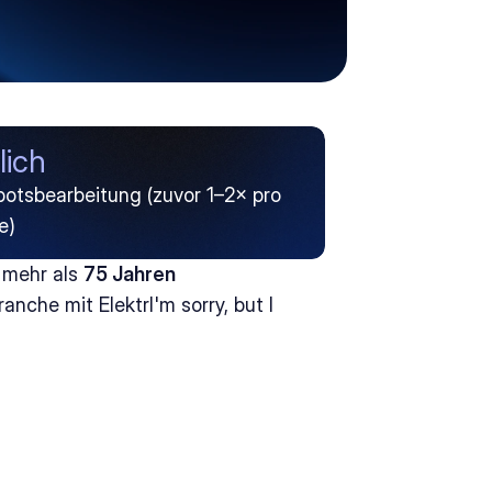
lich
otsbearbeitung (zuvor 1–2× pro 
e)
 mehr als 
75 Jahren 
nche mit ElektrI'm sorry, but I 