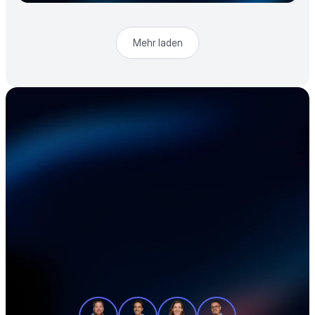
Mehr laden
Beschleunigen Sie 
Ihre Elektronik-
Lieferkette
Unsere Produktexperten zeigen Ihnen in 
einer individuellen Tour, wie Sie Ihre 