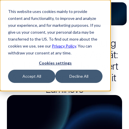
This website uses cookies mainly to provide
content and functionality, to improve and analyze
your experience, and for marketing purposes. If you
give us your consent, your personal data may be
2 Lesezeit
transferred to the US. To find out more about the
Von manueller Bearbeitung 
cookies we use, see our
Privacy Policy
. You can
zu datengetriebener Agilität: 
withdraw your consent at any time.
INTUS Elektronik digitalisiert 
Cookies settings
Angebotsmanagement mit 
Accept All
Decline All
Luminovo