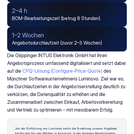
2–4 h
BOM-Bearbeitungszeit (betrug 8 Stunden)
1–2 Wochen
Angebotsdurchlaufzeit (zuvor 2–3 Wochen)
Die Göppinger INTUS Elektronik GmbH hat ihren 
Angebotsprozess umfassend digitalisiert und setzt dabei 
auf die 
CPQ-Lösung (Configure-Price-Quote)
 des 
Münchner Softwareunternehmens Luminovo. Ziel war es, 
die Durchlaufzeiten in der Angebotserstellung deutlich zu 
verkürzen, die Datenqualität zu erhöhen und die 
Zusammenarbeit zwischen Einkauf, Arbeitsvorbereitung 
und Vertrieb zu optimieren – mit messbarem Erfolg.
„Vor der Einführung von Luminovo nahm die Erstellung unserer Angebote 
häufig drei bis vier Wochen in Anspruch. In der heutigen Marktsituation 