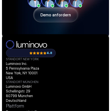
Beschaffung effizienter gestalten und 
passgenau digitalisieren.
Demo anfordern
Demo anfordern
4.8
STANDORT NEW YORK
Luminovo Inc.
5 Pennsylvania Plaza
New York, NY 10001
USA
STANDORT MÜNCHEN
Luminovo GmbH
Schellingstr. 29
80799 München
Deutschland
Plattform