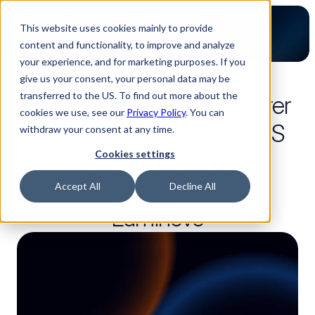
This website uses cookies mainly to provide
content and functionality, to improve and analyze
your experience, and for marketing purposes. If you
give us your consent, your personal data may be
2 Lesezeit
transferred to the US. To find out more about the
Ein schnellerer, intelligenterer 
cookies we use, see our
Privacy Policy
. You can
RFQ-Prozess: Nordes EMS 
withdraw your consent at any time.
revolutioniert die 
Cookies settings
Angebotsabgabe mit 
Accept All
Decline All
Luminovo