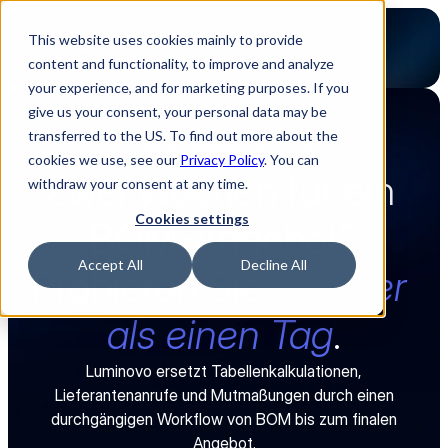
This website uses cookies mainly to provide
content and functionality, to improve and analyze
your experience, and for marketing purposes. If you
give us your consent, your personal data may be
transferred to the US. To find out more about the
Quoting Intelligence für EMS
cookies we use, see our
Privacy Policy
. You can
Zwei Wochen für ein 
withdraw your consent at any time.
Cookies settings
BOM-Angebot?
Accept All
Decline All
Probieren Sie 
weniger 
als einen Tag
.
Luminovo ersetzt Tabellenkalkulationen,
Lieferantenanrufe und Mutmaßungen durch einen
durchgängigen Workflow von BOM bis zum finalen
Angebot.