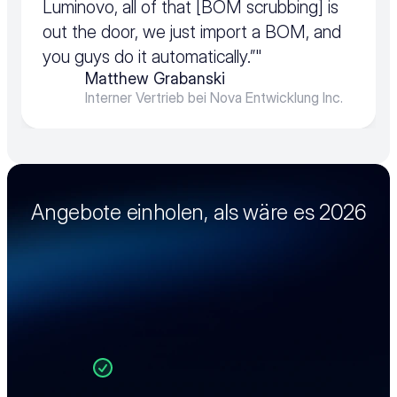
Luminovo, all of that [BOM scrubbing] is 
out the door, we just import a BOM, and 
you guys do it automatically.”"
Matthew Grabanski
Interner Vertrieb bei Nova Entwicklung Inc.
Angebote einholen, als wäre es 2026
Unsere Produktexperten zeigen Ihnen in 
einer individuellen Tour, wie Sie Ihre 
Beschaffung effizienter gestalten und 
passgenau digitalisieren.