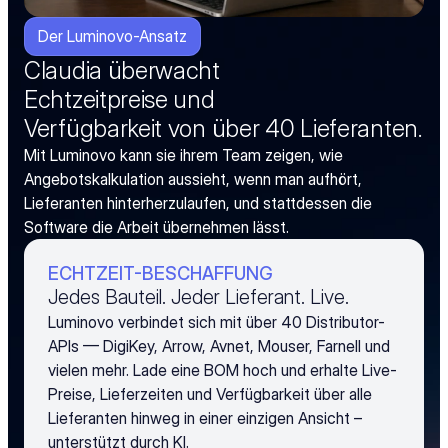
Der Luminovo-Ansatz
Claudia überwacht
Echtzeitpreise und
Verfügbarkeit von über 40 Lieferanten.
Mit Luminovo kann sie ihrem Team zeigen, wie 
Angebotskalkulation aussieht, wenn man aufhört, 
Lieferanten hinterherzulaufen, und stattdessen die 
Software die Arbeit übernehmen lässt.
ECHTZEIT-BESCHAFFUNG
Jedes Bauteil. Jeder Lieferant. Live.
Luminovo verbindet sich mit über 40 Distributor-
APIs — DigiKey, Arrow, Avnet, Mouser, Farnell und
vielen mehr. Lade eine BOM hoch und erhalte Live-
Preise, Lieferzeiten und Verfügbarkeit über alle
Lieferanten hinweg in einer einzigen Ansicht –
unterstützt durch KI.