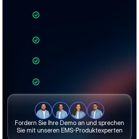
Live BOM-Upload und 
automatisierte 
Beschaffung
Echtzeit-Preisgestaltung 
über 40+ Distributoren 
hinweg
End-to-End-
Angebotserstellung in 
einem einzigen Workflow
Fertigungskosten- und 
Margenkalkulationen
Wie EMS-Teams wie Ihres 
die Angebotszeit um 90 % 
verkürzen
Fordern Sie Ihre Demo an und sprechen
Sie mit unseren EMS-Produktexperten