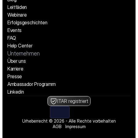
Leitfäden
Webinare
Erfolgsgeschichten
Events
FAQ
Help Center
Unternehmen
Über uns
Karriere
Presse
Ambassador Programm
Linkedin
ITAR registriert
Urheberrecht © 2026 - Alle Rechte vorbehalten
AGB
Impressum
Wir stellen ein! Offene Stellen ansehen
Wir stellen ein! Offene Stellen ansehen