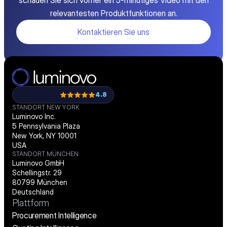
schauen Sie sich vorher ein 5-minütiges Video mit den
relevantesten Produktfunktionen an.
Kontaktieren Sie uns
4.8
STANDORT NEW YORK
Luminovo Inc.
5 Pennsylvania Plaza
New York, NY 10001
USA
STANDORT MÜNCHEN
Luminovo GmbH
Schellingstr. 29
80799 München
Deutschland
Plattform
Procurement Intelligence