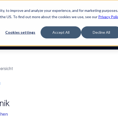
ty, to improve and analyze your experience, and for marketing purposes.
Watch “The Buyerette”
 the US. To find out more about the cookies we use, see our
Privacy Poli
ORM
LÖSUNGEN
RESSOURCEN
UNTERNE
Cookies settings
Accept All
Decline All
ersicht
nik
chen