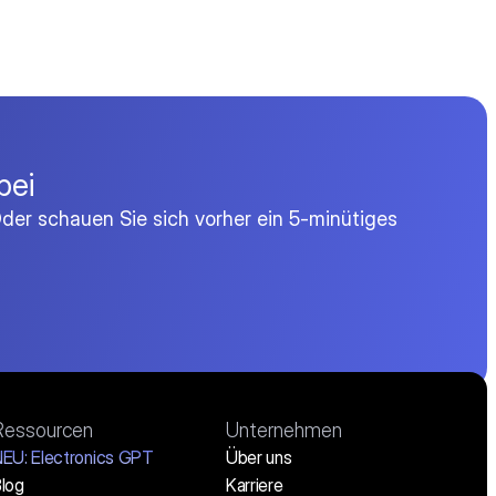
bei
der schauen Sie sich vorher ein 5-minütiges
Ressourcen
Unternehmen
EU: Electronics GPT
Über uns
log
Karriere