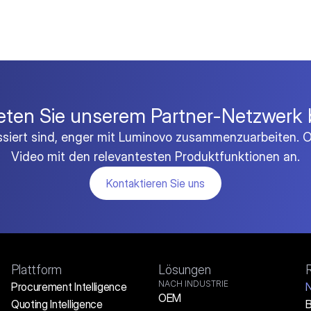
eten Sie unserem Partner-Netzwerk 
essiert sind, enger mit Luminovo zusammenzuarbeiten. O
Video mit den relevantesten Produktfunktionen an.
Kontaktieren Sie uns
Plattform
Lösungen
NACH INDUSTRIE
Procurement Intelligence
N
OEM
Quoting Intelligence
B