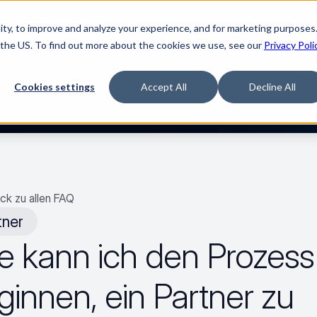
ty, to improve and analyze your experience, and for marketing purposes.
Watch “The Buyerette”
 the US. To find out more about the cookies we use, see our
Privacy Poli
ORM
LÖSUNGEN
RESSOURCEN
UNTERNE
Cookies settings
Accept All
Decline All
ck zu allen FAQ
tner
e kann ich den Prozess 
ginnen, ein Partner zu 