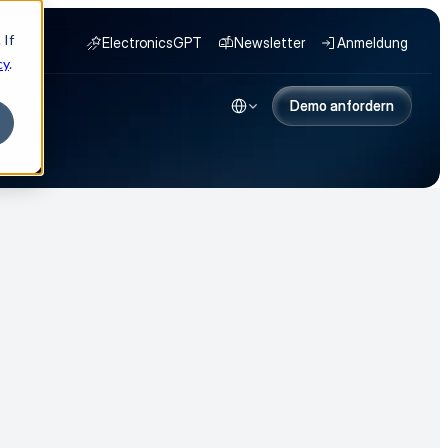
 If
ElectronicsGPT
Newsletter
Anmeldung
cy
.
Select Language
HMEN
Demo anfordern
Demo anfordern