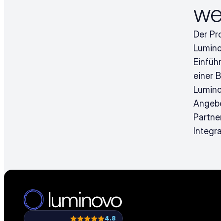
we
Der Pr
Lumino
Einfüh
einer 
Luminov
Angebo
Partne
Integr
4.8