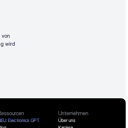
 von 
g wird 
Ressourcen
Unternehmen
EU: Electronics GPT
Über uns
log
Karriere