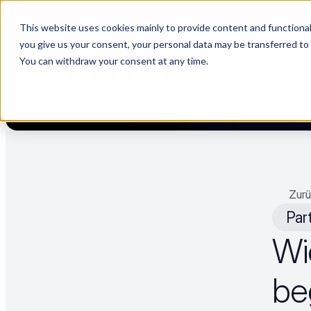
This website uses cookies mainly to provide content and functionali
Choosing a supplier still feels like a dating show. We filmed it.
you give us your consent, your personal data may be transferred to
You can withdraw your consent at any time.
PLATTF
Zurü
Par
Wi
be