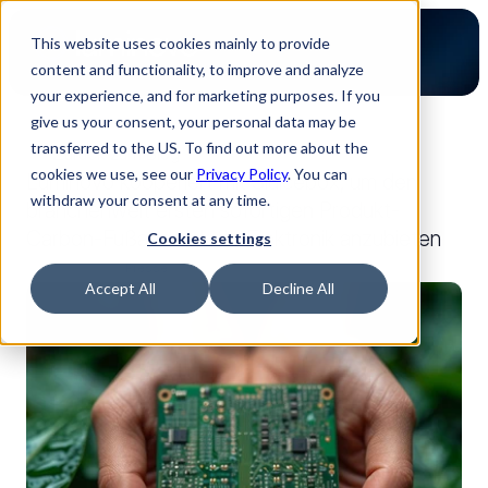
This website uses cookies mainly to provide
content and functionality, to improve and analyze
your experience, and for marketing purposes. If you
give us your consent, your personal data may be
transferred to the US. To find out more about the
Zurück zum Blog
cookies we use, see our
Privacy Policy
. You can
Luminovo kooperiert mit Sluicebox, um den
withdraw your consent at any time.
branchenweit ersten sofortigen Produkt-
Carbon-Fußabdruck für Elektronik anzubieten
Cookies settings
17.07.2024
Presse
Accept All
Decline All