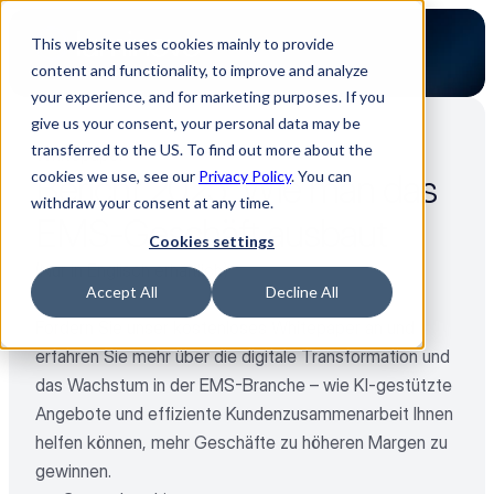
This website uses cookies mainly to provide
content and functionality, to improve and analyze
your experience, and for marketing purposes. If you
give us your consent, your personal data may be
transferred to the US. To find out more about the
Whitepaper
cookies we use, see our
Bericht 2025: Wie man das 
Privacy Policy
. You can
withdraw your consent at any time.
EMS-Geschäft ausbaut
Cookies settings
(Nur in Englisch erhältlich)
Accept All
Decline All
Fordern Sie unser kostenloses Whitepaper an und 
erfahren Sie mehr über die digitale Transformation und 
das Wachstum in der EMS-Branche – wie KI-gestützte 
Angebote und effiziente Kundenzusammenarbeit Ihnen 
helfen können, mehr Geschäfte zu höheren Margen zu 
gewinnen.