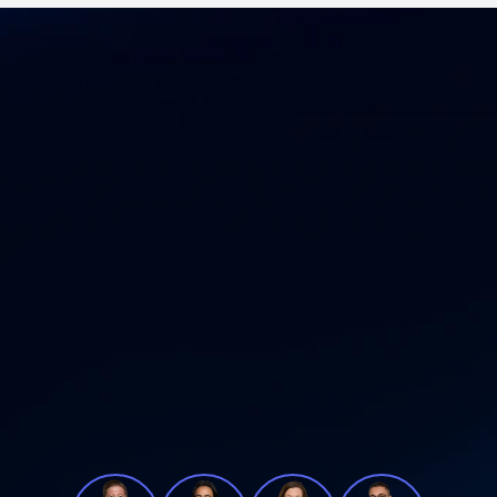
leunigen Sie 
tronik-Liefer