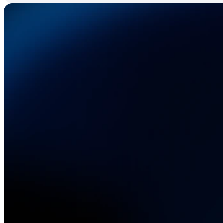
Besch
Elek