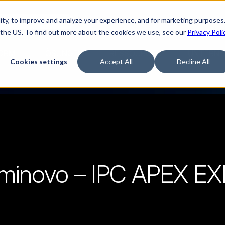
ty, to improve and analyze your experience, and for marketing purposes.
Watch “The Buyerette”
 the US. To find out more about the cookies we use, see our
Privacy Poli
ORM
LÖSUNGEN
RESSOURCEN
UNTERNE
Cookies settings
Accept All
Decline All
Luminovo – IPC APEX E