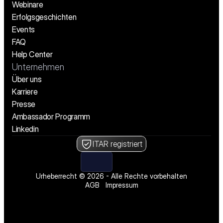
Webinare
Erfolgsgeschichten
Events
FAQ
Help Center
Unternehmen
Über uns
Karriere
Presse
Ambassador Programm
Linkedin
ITAR registriert
Urheberrecht © 2026 - Alle Rechte vorbehalten
AGB
Impressum
Wir stellen ein! Offene Stellen ansehen
Wir stellen ein! Offene Stellen ansehen