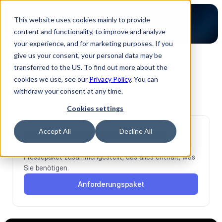
This website uses cookies mainly to provide
content and functionality, to improve and analyze
your experience, and for marketing purposes. If you
give us your consent, your personal data may be
transferred to the US. To find out more about the
Zurück zum Blog
cookies we use, see our
Privacy Policy
. You can
Timon Ruban von Luminovo bei der SMTAI
withdraw your consent at any time.
Chicago 2025 für WNIE
17.11.2025
Cookies settings
Presse
Accept All
Decline All
Luminovo Medienpaket anfordern
Möchten Sie uns vorstellen? Wir haben ein 
Pressepaket zusammengestellt, das alles enthält, was 
Sie benötigen.
Anforderungspaket