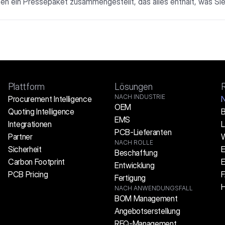
en ein Pressepaket zusammengestellt, das alles enthält, was Sie
Plattform
Lösungen
NACH INDUSTRIE
Procurement Intelligence
N
OEM
Quoting Intelligence
B
EMS
Integrationen
L
PCB-Lieferanten
Partner
W
NACH ROLLE
Sicherheit
E
Beschaffung
Carbon Footprint
E
Entwicklung
PCB Pricing
Fertigung
H
NACH ANWENDUNGSFALL
BOM Management
Angebotserstellung
RFQ-Management