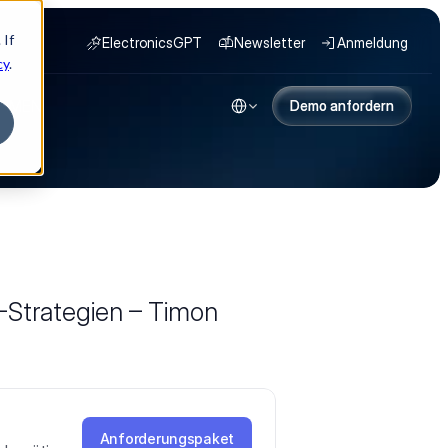
 If
ElectronicsGPT
Newsletter
Anmeldung
cy
.
Select Language
HMEN
Demo anfordern
Demo anfordern
-Strategien – Timon
Anforderungspaket