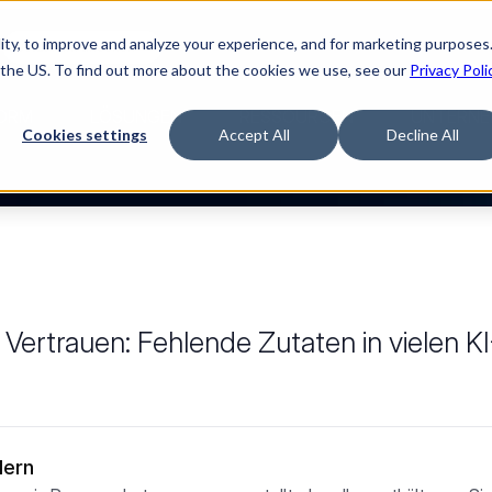
ty, to improve and analyze your experience, and for marketing purposes.

Jetzt Film ansehen
 the US. To find out more about the cookies we use, see our
Privacy Poli
ORM
LÖSUNGEN
RESSOURCEN
UNTERNE
Cookies settings
Accept All
Decline All
ertrauen: Fehlende Zutaten in vielen KI
dern