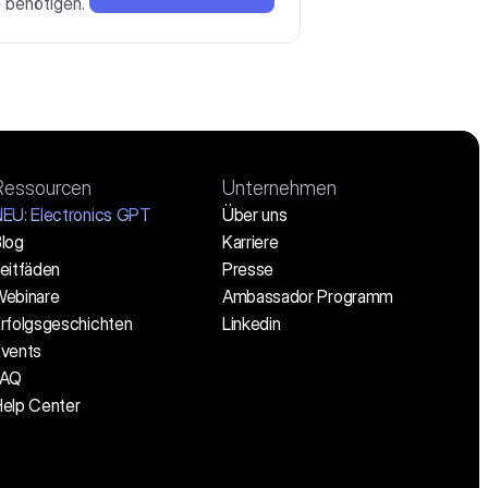
 benötigen.
Ressourcen
Unternehmen
EU: Electronics GPT
Über uns
log
Karriere
eitfäden
Presse
ebinare
Ambassador Programm
rfolgsgeschichten
Linkedin
vents
FAQ
elp Center