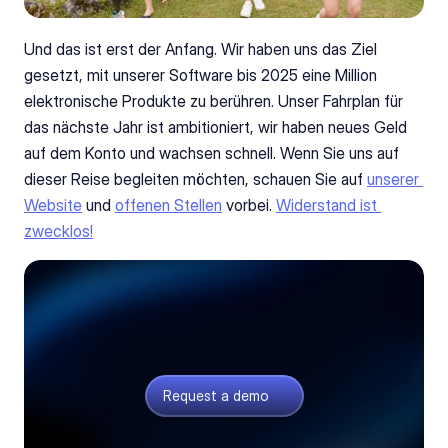
Und das ist erst der Anfang. Wir haben uns das Ziel 
gesetzt, mit unserer Software bis 2025 eine Million 
elektronische Produkte zu berühren. Unser Fahrplan für 
das nächste Jahr ist ambitioniert, wir haben neues Geld 
auf dem Konto und wachsen schnell. Wenn Sie uns auf 
dieser Reise begleiten möchten, schauen Sie auf 
unserer 
Website
 und 
offenen Stellen
 vorbei. 
Widerstand ist 
zwecklos!
See what we’re building
A live look at quoting, sourcing, and collaboration
running on one platform.
Request a demo