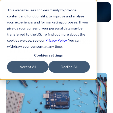
This website uses cookies mainly to provide
content and functionality, to improve and analyze
your experience, and for marketing purposes. If you
give us your consent, your personal data may be
Zurück zum Blog
transferred to the US. To find out more about the
Ein weiteres umfassendes
cookies we use, see our
Privacy Policy
. You can
withdraw your consent at any time.
Handbuch zur
Cookies settings
Elektronikindustrie
Accept All
Decline All
Inside