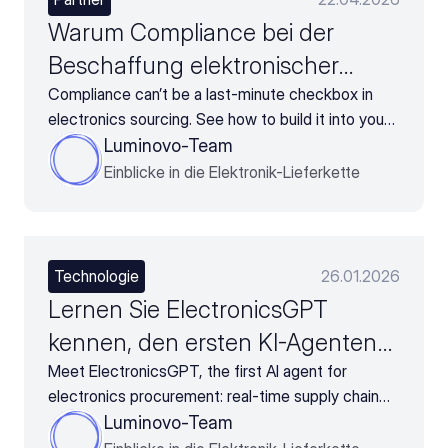
Warum Compliance bei der
Beschaffung elektronischer
Bauteile nicht länger ein
Compliance can’t be a last-minute checkbox in
electronics sourcing. See how to build it into your
nachträglicher Gedanke sein
strategy from the start with Luminovo and
Luminovo-Team
darf
Certainli.
Einblicke in die Elektronik-Lieferkette
Technologie
26.01.2026
Lernen Sie ElectronicsGPT
kennen, den ersten KI-Agenten
für den elektronischen Einkauf
Meet ElectronicsGPT, the first AI agent for
electronics procurement: real-time supply chain
data, autonomous monitoring, and instant
Luminovo-Team
datasheet analysis.