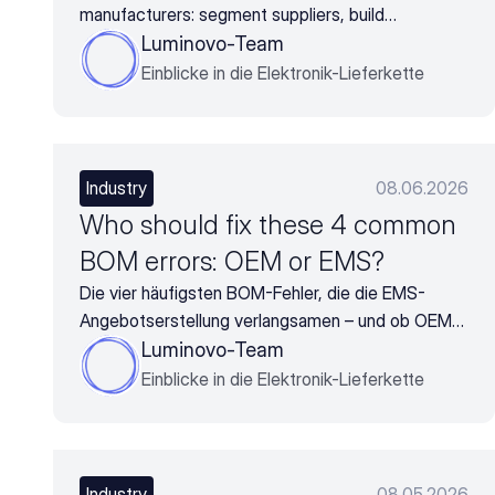
manufacturers: segment suppliers, build
scorecards, and turn supplier data into negotiation
Luminovo-Team
leverage
Einblicke in die Elektronik-Lieferkette
Industry
08.06.2026
Who should fix these 4 common
BOM errors: OEM or EMS?
Die vier häufigsten BOM-Fehler, die die EMS-
Angebotserstellung verlangsamen – und ob OEM
oder EMS sie beheben sollte, bevor das Angebot
Luminovo-Team
stockt.
Einblicke in die Elektronik-Lieferkette
Industry
08.05.2026