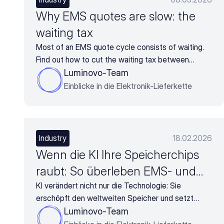
Why EMS quotes are slow: the
waiting tax
Most of an EMS quote cycle consists of waiting.
Find out how to cut the waiting tax between
BOMs, supplier pricing, and approvals.
Luminovo-Team
Einblicke in die Elektronik-Lieferkette
Industry
18.02.2026
Wenn die KI Ihre Speicherchips
raubt: So überleben EMS- und
OEM-Unternehmen die
KI verändert nicht nur die Technologie: Sie
erschöpft den weltweiten Speicher und setzt
Versorgungskrise 2026
Elektronikhersteller unter enormen Druck. Im Jahr
Luminovo-Team
2026 wird das Überleben nicht vom Budget