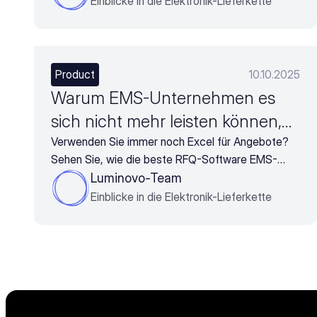
Einblicke in die Elektronik-Lieferkette
abhängen, sondern von Procurement Intelligence
und Geschwindigkeit.
Product
10.10.2025
Warum EMS-Unternehmen es
sich nicht mehr leisten können,
an manuellen RFQ-Prozessen
Verwenden Sie immer noch Excel für Angebote?
Sehen Sie, wie die beste RFQ-Software EMS-
festzuhalten
Anbietern hilft, den Einkauf zu beschleunigen, die
Luminovo-Team
Genauigkeit zu verbessern und mehr Geschäft mit
Einblicke in die Elektronik-Lieferkette
schnelleren, intelligenteren Angeboten zu
gewinnen.