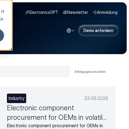
 If
ElectronicsGPT
Newsletter
Anmeldung
cy
.
Select Language
HMEN
Demo anfordern
Demo anfordern
Erfolgsgeschichten
Industry
23.06.2026
Electronic component
procurement for OEMs in volatile
markets
Electronic component procurement for OEMs in