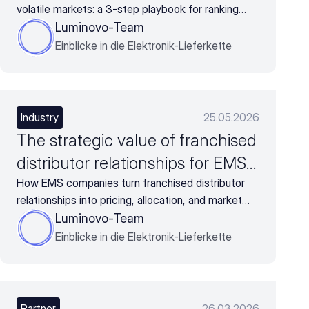
volatile markets: a 3-step playbook for ranking
sourcing decisions by business impact
Luminovo-Team
Einblicke in die Elektronik-Lieferkette
Industry
25.05.2026
The strategic value of franchised
distributor relationships for EMS
companies
How EMS companies turn franchised distributor
relationships into pricing, allocation, and market
intelligence advantages
Luminovo-Team
Einblicke in die Elektronik-Lieferkette
Partner
26.03.2026