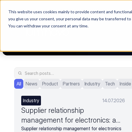
This website uses cookies mainly to provide content and functionali
Choosing a supplier still feels like a dating show. We filmed it.
you give us your consent, your personal data may be transferred to
You can withdraw your consent at any time.
PLATTF
All
News
Product
Partners
Industry
Tech
Insid
Industry
14.07.2026
Supplier relationship
management for electronics: a
complete guide
Supplier relationship management for electronics