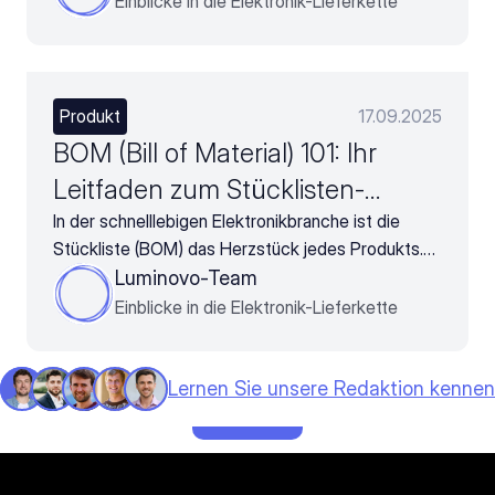
Einblicke in die Elektronik-Lieferkette
Produkt
17.09.2025
BOM (Bill of Material) 101: Ihr
Leitfaden zum Stücklisten-
Management
In der schnelllebigen Elektronikbranche ist die
Stückliste (BOM) das Herzstück jedes Produkts.
Dieser Leitfaden zeigt, wie moderne Stücklisten-
Luminovo-Team
Software Ihnen hilft, diesen wichtigen Prozess zu
Einblicke in die Elektronik-Lieferkette
meistern, Fehler zu vermeiden, Kosten zu senken
und die Produktion zu beschleunigen.
Lernen Sie unsere Redaktion kennen
Mehr Laden