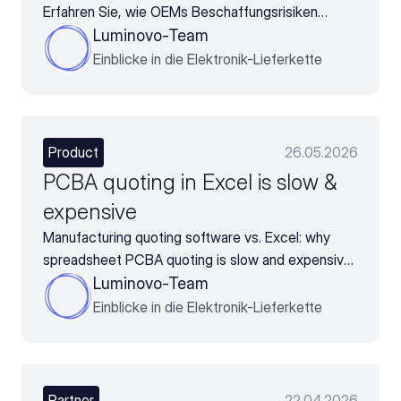
Erfahren Sie, wie OEMs Beschaffungsrisiken
senken und die BOM schon vor der Freigabe
Luminovo-Team
absichern.
Einblicke in die Elektronik-Lieferkette
Product
26.05.2026
PCBA quoting in Excel is slow &
expensive
Manufacturing quoting software vs. Excel: why
spreadsheet PCBA quoting is slow and expensive,
and what structured systems fix
Luminovo-Team
Einblicke in die Elektronik-Lieferkette
Partner
22.04.2026