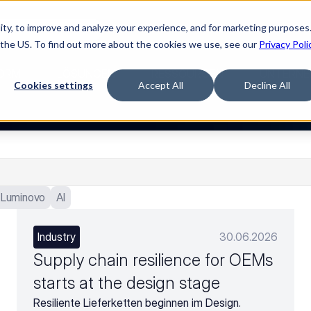
ty, to improve and analyze your experience, and for marketing purposes.
Watch “The Buyerette”
 the US. To find out more about the cookies we use, see our
Privacy Poli
ORM
LÖSUNGEN
RESSOURCEN
UNTERNE
Cookies settings
Accept All
Decline All
e Luminovo
AI
Industry
30.06.2026
Supply chain resilience for OEMs
starts at the design stage
Resiliente Lieferketten beginnen im Design.