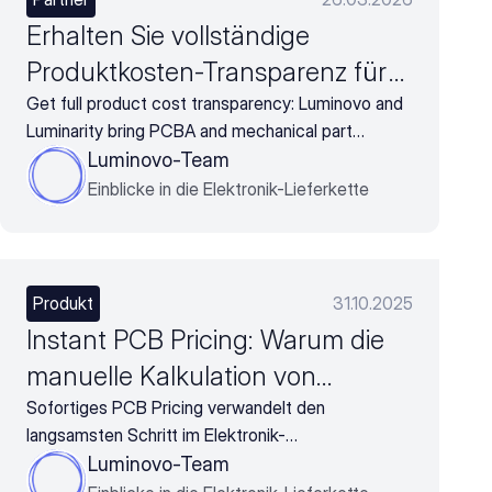
Erhalten Sie vollständige
Produktkosten-Transparenz für
mechanische Bauteile und
Get full product cost transparency: Luminovo and
Luminarity bring PCBA and mechanical part
Leiterplatten mit Luminovo und
costing into one view, so you can stop guessing.
Luminovo-Team
Luminarity
Einblicke in die Elektronik-Lieferkette
Produkt
31.10.2025
Instant PCB Pricing: Warum die
manuelle Kalkulation von
Leiterplattenkosten überholt ist
Sofortiges PCB Pricing verwandelt den
langsamsten Schritt im Elektronik-
und was stattdessen zu tun ist
Angebotsprozess in Ihren schnellsten Vorteil.
Luminovo-Team
Durch die Standardisierung von Daten und die